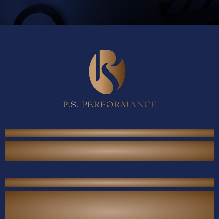
P.S. Performance Co., Ltd.
38/567 Thai Raman Rd., Sam Wa Tawan Tok,
Khlong Sam Wa, Bangkok 10510 Thailand.
Contact Us
Call Center :
(+66) 02-118-2380
Mobile :
(+66) 094-789-7699