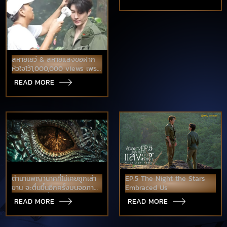
สมจริงนาคบรรพ์
สหายเยว่ & สหายแสงขอฝาก
หัวใจไว้1,000,000 views เพราะ
คุณ
READ MORE
ตำนานพญานาคที่ไม่เคยถูกเล่า
EP.5 The Night the Stars
ขาน จะตื่นขึ้นอีกครั้งบนจอภาพ
Embraced Us
ยนตร์ เร็วๆ นี้
READ MORE
READ MORE