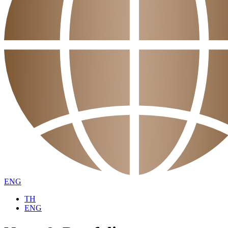
ENG
TH
ENG