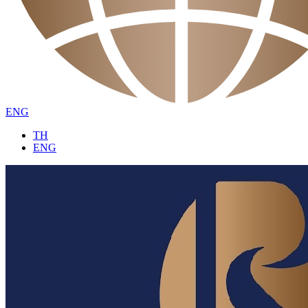
ENG
TH
ENG