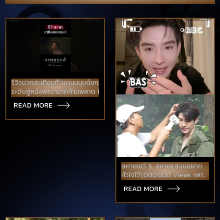
รีวิวบวกสะเทือนทั่วแดนมนุษย์ยก
ระดับสู่หนังพญานาคห้ามพลาด !
READ MORE
สหายเยว่ & สหายแสงขอฝาก
หัวใจไว้1,000,000 views เพราะ
คุณ
READ MORE