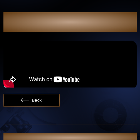
ทนกระแสไม่ไหวแล้วววว!
เพลง 'อยู่ให้ไหว' ประกอบซีรีส์ #แสงดาวแสงศรัทธา ใครเอาออกจากหัวไม่ได้
ก็อย่าฝืน
Back
OTHER NEWS & PORTFOLIO