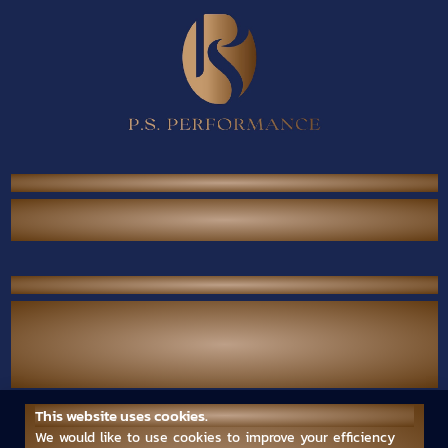
P.S. Performance Co., Ltd.
38/567 Thai Raman Rd., Sam Wa Tawan Tok,
Khlong Sam Wa, Bangkok 10510 Thailand.
Contact Us
Call Center :
(+66) 02-118-2380
Mobile :
(+66) 094-789-7699
Email :
ps.performance545.80@gmail.com
This website uses cookies.
Follow us
We would like to use cookies to improve your efficiency