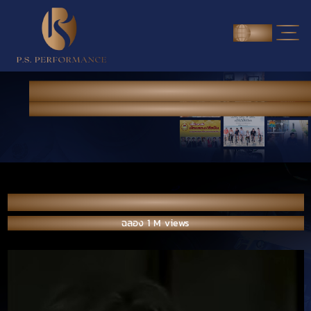
ENG
NEWS & PORTFOLIO
Home
> News & Portfolio
ฉลอง 1 M views
ฉลอง 1 M views