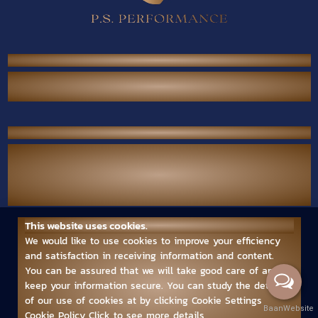
P.S. Performance Co., Ltd.
38/567 Thai Raman Rd., Sam Wa Tawan Tok,
Khlong Sam Wa, Bangkok 10510 Thailand.
Contact Us
Call Center :
(+66) 02-118-2380
Mobile :
(+66) 094-789-7699
Email :
ps.performance545.80@gmail.com
This website uses cookies.
Follow us
We would like to use cookies to improve your efficiency
and satisfaction in receiving information and content.
You can be assured that we will take good care of and
keep your information secure. You can study the details
of our use of cookies at by clicking Cookie Settings
BaanWebsite
Cookie Policy
Click to see more details