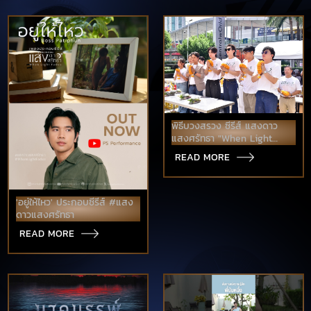
พิธีบวงสรวง ซีรีส์ แสงดาว
แสงศรัทธา "When Light
Fades" ณ ลานพระพิฆเนศ
READ MORE
ศูนย์การค้าเซ็นทรัลเวิลด์ ✨️
'อยู่ให้ไหว' ประกอบซีรีส์ #แสง
ดาวแสงศรัทธา
READ MORE