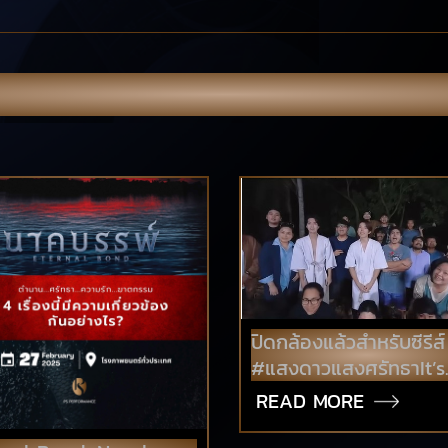
OTHER NEWS & PORTFOLIO
ปิดกล้องแล้วสำหรับซีรีส์
#แสงดาวแสงศรัทธาIt’s
officially a WRAP for
READ MORE
WhenLightFades!