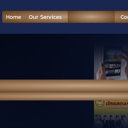
Home
Our Services
News & Portfolio
Co
O