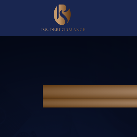
NEWS & PORTFOLI
Home
> News & Portfolio