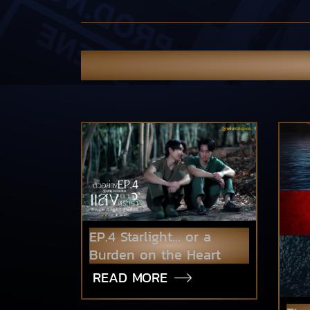
EP.4 Starlight... or a
Burden on the Heart
READ MORE