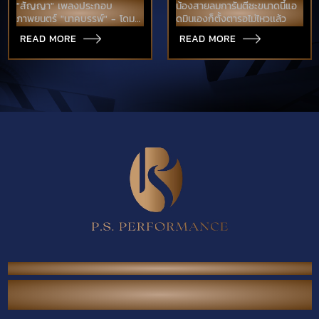
"สัญญา" เพลงประกอบ
น้องสายลมการันตีซะขนาดนี้แอ
ภาพยนตร์ "นาคบรรพ์" - โดม
ดมินเองก็ตั้งตารอไม่ไหวเเล้ว
จารุวัฒน์"
READ MORE
READ MORE
P.S. Performance Co., Ltd.
38/567 Thai Raman Rd., Sam Wa Tawan Tok,
Khlong Sam Wa, Bangkok 10510 Thailand.