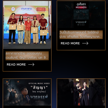
วันนี้ในโรงภาพยนตร์ ไซซ์ยักษ์
ปะทะ เก้าเศียร วินาทีพญานาค
กระชากร่างพญานาค
READ MORE
สภากาชาดไทย ขอขอบคุณ
เจมส์มาร์, นีญ่า มากีลา, นก สิน
จัย
READ MORE
และ แดนนี่ ลูเซียโน่ นักแสดง
จากภาพยนตร์ "นาคบรรพ์"