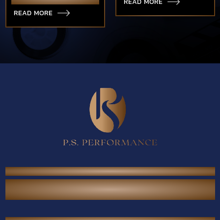
READ MORE
welcome for production
READ MORE
team of shooting film.
P.S. Performance Co., Ltd.
38/567 Thai Raman Rd., Sam Wa Tawan Tok,
Khlong Sam Wa, Bangkok 10510 Thailand.