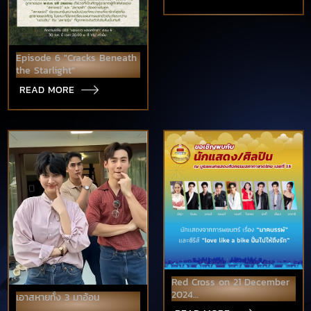
Episode 6 "Cracks Beneath
the Starlight"
READ MORE
Red Cross on 21 December
2024
เอาสหายทั้ง 3 มาอ้อน
The Mayor of Pattaya