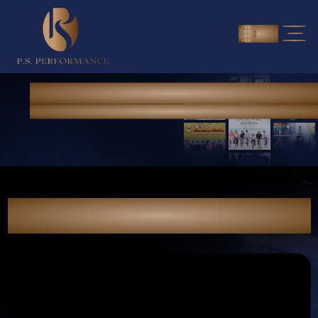
ENG
NEWS & PORTFOLIO
Home
> News & Portfolio
วันนี้ในโรงภาพยนตร์ ไซซ์ยักษ์ ปะทะ เก้าเศียร
วินาทีพญานาคกระชากร่างพญานาค