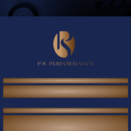
P.S. Performance Co., Ltd.
38/567 Thai Raman Rd., Sam Wa Tawan Tok,
Khlong Sam Wa, Bangkok 10510 Thailand.
Contact Us
Call Center :
(+66) 02-118-2380
Mobile :
(+66) 094-789-7699