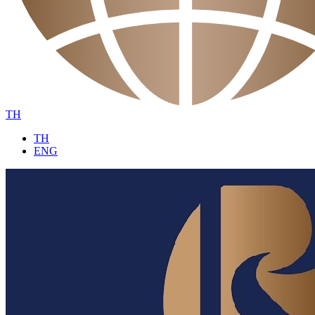
TH
TH
ENG