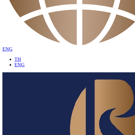
ENG
TH
ENG