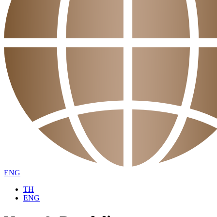
ENG
TH
ENG