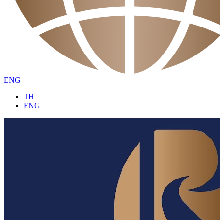
ENG
TH
ENG