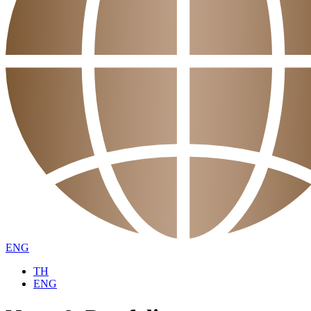
ENG
TH
ENG