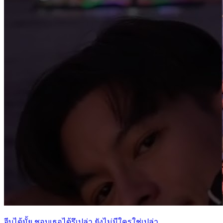
จีบได้มั้ย ชอบเธอได้รึเปล่า ยังไม่มีใครใช่เปล่า